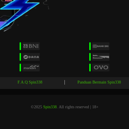
F.A.Q Spin338
Panduan Bermain Spin338
©2025
Spin338
. All rights reserved | 18+