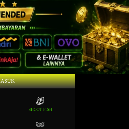
ASUK
SHOOT FISH