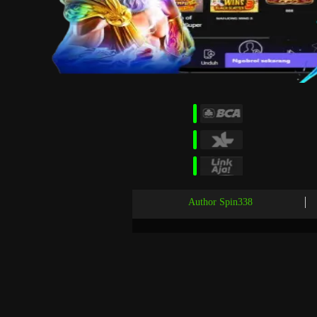
Author Spin338