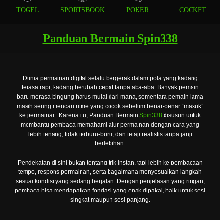
TOGEL
SPORTSBOOK
POKER
COCKFT
Panduan Bermain Spin338
Dunia permainan digital selalu bergerak dalam pola yang kadang
terasa rapi, kadang berubah cepat tanpa aba-aba. Banyak pemain
baru merasa bingung harus mulai dari mana, sementara pemain lama
masih sering mencari ritme yang cocok sebelum benar-benar “masuk”
ke permainan. Karena itu, Panduan Bermain
Spin338
disusun untuk
membantu pembaca memahami alur permainan dengan cara yang
lebih tenang, tidak terburu-buru, dan tetap realistis tanpa janji
berlebihan.
Pendekatan di sini bukan tentang trik instan, tapi lebih ke pembacaan
tempo, respons permainan, serta bagaimana menyesuaikan langkah
sesuai kondisi yang sedang berjalan. Dengan penjelasan yang ringan,
pembaca bisa mendapatkan fondasi yang enak dipakai, baik untuk sesi
singkat maupun sesi panjang.