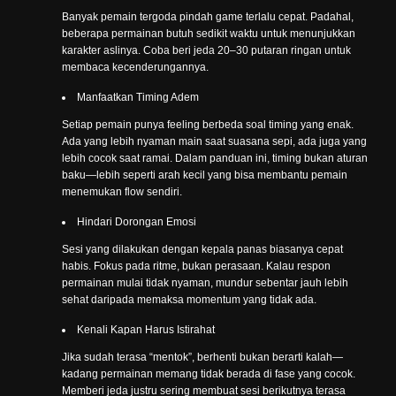
Banyak pemain tergoda pindah game terlalu cepat. Padahal,
beberapa permainan butuh sedikit waktu untuk menunjukkan
karakter aslinya. Coba beri jeda 20–30 putaran ringan untuk
membaca kecenderungannya.
Manfaatkan Timing Adem
Setiap pemain punya feeling berbeda soal timing yang enak.
Ada yang lebih nyaman main saat suasana sepi, ada juga yang
lebih cocok saat ramai. Dalam panduan ini, timing bukan aturan
baku—lebih seperti arah kecil yang bisa membantu pemain
menemukan flow sendiri.
Hindari Dorongan Emosi
Sesi yang dilakukan dengan kepala panas biasanya cepat
habis. Fokus pada ritme, bukan perasaan. Kalau respon
permainan mulai tidak nyaman, mundur sebentar jauh lebih
sehat daripada memaksa momentum yang tidak ada.
Kenali Kapan Harus Istirahat
Jika sudah terasa “mentok”, berhenti bukan berarti kalah—
kadang permainan memang tidak berada di fase yang cocok.
Memberi jeda justru sering membuat sesi berikutnya terasa