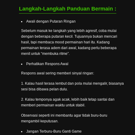
Langkah-Langkah Panduan Bermain :
Awali dengan Putaran Ringan
Sebelum masuk ke langkah yang lebih agresif, coba mulai
dengan beberapa putaran kecil. Tujuannya bukan mencari
hasil, tapi membaca mood permainan hari itu. Kadang
permainan terasa adem dari awal, kadang perlu beberapa
menit untuk “membuka ritme”.
Perhatikan Respons Awal
Respons awal sering memberi sinyal ringan:
1. Kalau hasil terasa lembut dan pola mulai mengalir, biasanya
sesi bisa dibawa pelan dulu.
2. Kalau temponya agak acak, lebih baik tetap santai dan
memberi permainan waktu untuk stabil.
Observasi seperti ini membantu agar tidak buru-buru
mengambil keputusan.
Jangan Terburu-Buru Ganti Game