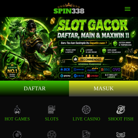
DAFTAR
MASUK
HOT GAMES
SLOTS
LIVE CASINO
SHOOT FISH