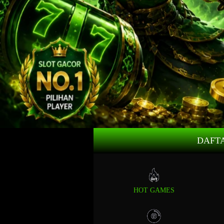
DAFT
HOT GAMES