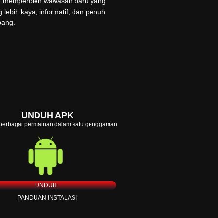
at memperoleh wawasan baru yang
 lebih kaya, informatif, dan penuh
bang.
UNDUH APK
 berbagai permainan dalam satu genggaman
UNDUH
PANDUAN INSTALASI