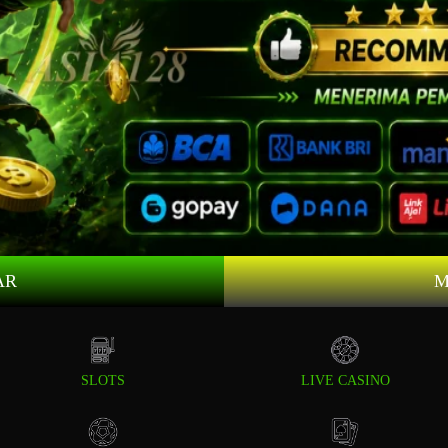
AR
M
SLOTS
LIVE CASINO