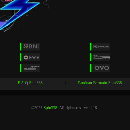
F.A.Q Spin338
Panduan Bermain Spin338
©2025
Spin338
. All rights reserved | 18+