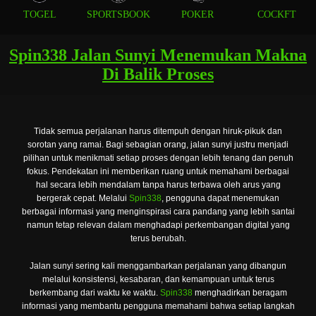
TOGEL
SPORTSBOOK
POKER
COCKFT
Spin338 Jalan Sunyi Menemukan Makna
Di Balik Proses
Tidak semua perjalanan harus ditempuh dengan hiruk-pikuk dan
sorotan yang ramai. Bagi sebagian orang, jalan sunyi justru menjadi
pilihan untuk menikmati setiap proses dengan lebih tenang dan penuh
fokus. Pendekatan ini memberikan ruang untuk memahami berbagai
hal secara lebih mendalam tanpa harus terbawa oleh arus yang
bergerak cepat. Melalui
Spin338
, pengguna dapat menemukan
berbagai informasi yang menginspirasi cara pandang yang lebih santai
namun tetap relevan dalam menghadapi perkembangan digital yang
terus berubah.
Jalan sunyi sering kali menggambarkan perjalanan yang dibangun
melalui konsistensi, kesabaran, dan kemampuan untuk terus
berkembang dari waktu ke waktu.
Spin338
menghadirkan beragam
informasi yang membantu pengguna memahami bahwa setiap langkah