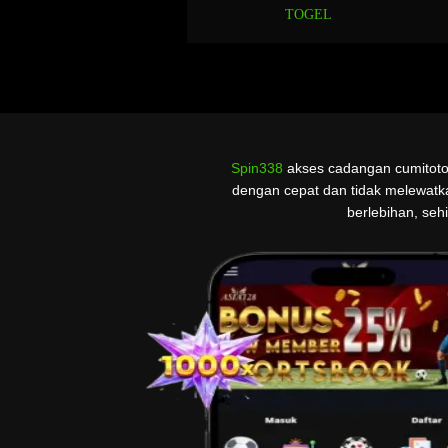
TOGEL
Spin338
akses cadangan cumitoto
dengan cepat dan tidak melewatk
berlebihan, seh