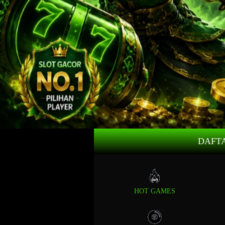
DAFT
HOT GAMES