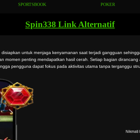
SPORTSBOOK
POKER
Spin338 Link Alternatif
 disiapkan untuk menjaga kenyamanan saat terjadi gangguan sehingg
an momen penting mendapatkan hasil cerah. Setiap bagian dirancang 
ingga pengguna dapat fokus pada aktivitas utama tanpa terganggu stru
Nikmati