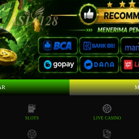
AR
M
SLOTS
LIVE CASINO